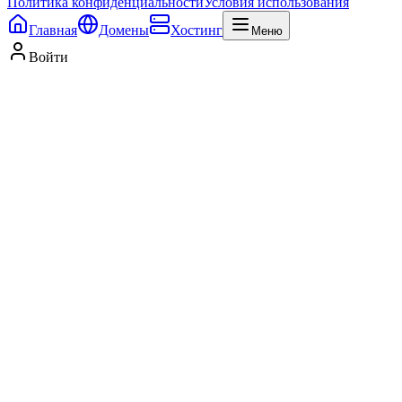
Политика конфиденциальности
Условия использования
Главная
Домены
Хостинг
Меню
Войти
Услуги
Домены
Хостинг
Блог
Информация
Аукцион
WHOIS поиск
Переадресация доменов
Продление
доменов
Передача домена
Почта на домене
Хостинг для
Wordpress
Хостинг для OpenCart
Хостинг для 1С-Bitrix
Хостинг
для MODX
Контакты
+7 (777) 123-45-67
info@host24.kz
Поддержка 24/7