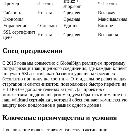
site.kz +
Пример
site.com
*.site.com
shop.com
Гибкость
Низкая
Средняя
Высокая
Экономия
Средняя
Максимальная
Управление
Отдельно
Единое
Единое
SSL сертификат
Низкая
Средняя
Выгодная
цена
Спец предложения
С 2015 года мы совместно с GlobalSign реализуем программу
популяризации защищённого соединения, где каждый клиент
получает SSL-сертификат базового уровня на 6 месяцев
бесплатно при покупке хостинга. Это идеальное решение для
стартапов и сайтов-визиток, позволяющее быстро перейти на
HTTPS без дополнительных затрат. Для проектов с
множеством поддоменов рекомендуем обратить внимание на
наш wildcard сертификат, который обеспечивает комплексную
защиту всех поддоменов в рамках одного домена.
Ключевые преимущества и условия
Предложение включает автоматическую активацию