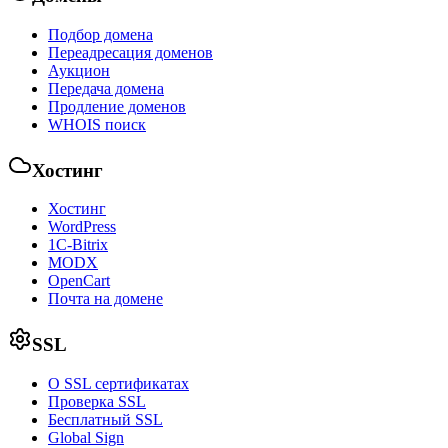
Подбор домена
Переадресация доменов
Аукцион
Передача домена
Продление доменов
WHOIS поиск
Хостинг
Хостинг
WordPress
1С-Bitrix
MODX
OpenCart
Почта на домене
SSL
О SSL сертификатах
Проверка SSL
Бесплатный SSL
Global Sign