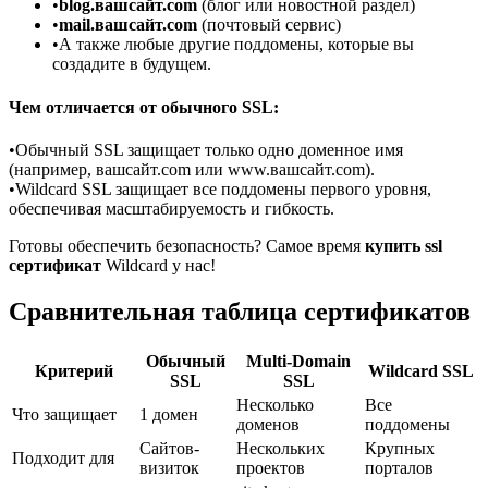
•
blog.вашсайт.com
(блог или новостной раздел)
•
mail.вашсайт.com
(почтовый сервис)
•
А также любые другие поддомены, которые вы
создадите в будущем.
Чем отличается от обычного SSL:
•
Обычный SSL защищает только одно доменное имя
(например, вашсайт.com или www.вашсайт.com).
•
Wildcard SSL защищает все поддомены первого уровня,
обеспечивая масштабируемость и гибкость.
Готовы обеспечить безопасность? Самое время
купить ssl
сертификат
Wildcard у нас!
Сравнительная таблица сертификатов
Обычный
Multi-Domain
Критерий
Wildcard SSL
SSL
SSL
Несколько
Все
Что защищает
1 домен
доменов
поддомены
Сайтов-
Нескольких
Крупных
Подходит для
визиток
проектов
порталов