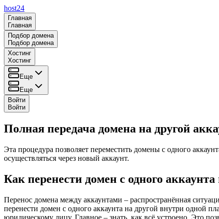
host24
Главная
Главная
Подбор домена
Подбор домена
Хостинг
Хостинг
Еще
Еще
Войти
Войти
Полная передача домена на другой акк
Эта процедура позволяет переместить домены с одного аккаунт
осуществляться через новый аккаунт.
Как перенести домен с одного аккаунта 
Перенос домена между аккаунтами – распространённая ситуация
перенести домен с одного аккаунта на другой внутри одной пл
юридическому лицу. Главное – знать, как всё устроено. Это п