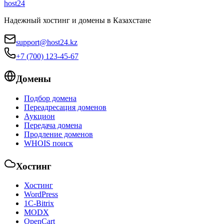
host24
Надежный хостинг и домены в Казахстане
support@host24.kz
+7 (700) 123-45-67
Домены
Подбор домена
Переадресация доменов
Аукцион
Передача домена
Продление доменов
WHOIS поиск
Хостинг
Хостинг
WordPress
1С-Bitrix
MODX
OpenCart