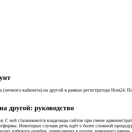
аунт
а (личного кабинета) на другой в рамках регистратора Host24. 
на другой: руководство
. С ней сталкиваются владельцы сайтов при смене администратор
атформы. Некоторых случаях речь идёт о более сложной процеду
озволит избежать ошибок, приводящих к потере доменного имени.