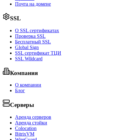
Почта на домене
SSL
О SSL сертификатах
Проверка SSL
Бесплатный SSL
Global Sign
SSL сертификат ТЦИ
SSL Wildcard
Компания
О компании
Блог
Серверы
Аренда серверов
Аренда стойки
Colocation
BitrixVM
WireGuard